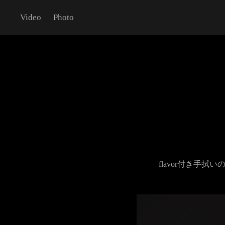
Video
Photo
flavor付き手